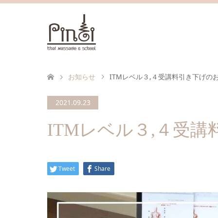
お知らせ
ITMレベル３,４受講料引き下げの
2021.09.23
ITMレベル３,４受
Tweet
Share