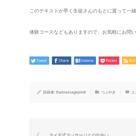
このテキストが早く生徒さんのもとに渡って一
体験コースなどもありますので、お気軽にお問
Tweet
Share
Hatena
Pocket
RSS
投稿者:
thaimassagepindi
つぶやき
コ
タイ古式マッサージとの出会い