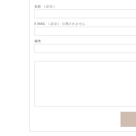
名前
( 必須 )
E-MAIL
( 必須 ) - 公開されません -
備考