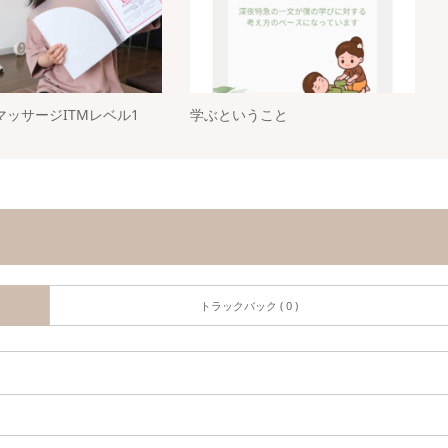
マッサージITMレベル1
学ぶということ
トラックバック ( 0 )